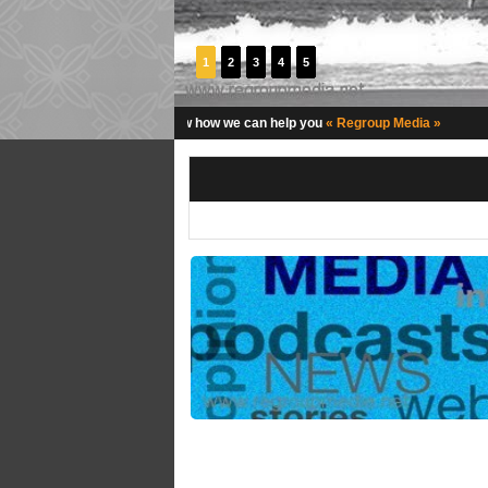
1
2
3
4
5
« Regroup Media »
« Regroup Media »
Let us know how we can help you
توزي