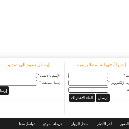
إشتركْ في القائمة البريدية
إرسال دعوة الى صديق
م *
الإسم / الإيميل *
يد الإلكتروني *
إيميل صديقك *
تف
الصور
أخر الأخبار
سجل الزوار
خريطة الموقع
تواصل معنا